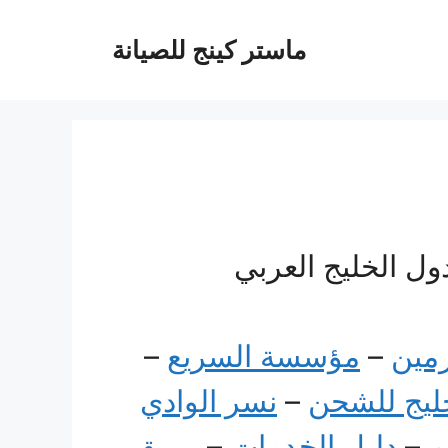
ماستر كينج للصيانة
ول الخليج العربي
رمين
–
مؤسسة السريع
–
خليج للشحن
–
نسر الوادي
م
–
دليل الخدمات
–
بريق