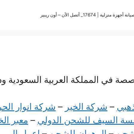
زة منزلية | 17674_ أتصل الأن – أون ريبير
صصة في المملكة العربية السعودية ود
ذهبي
–
شركة الخير
–
شركة انوار الح
ة السيف للشحن الدولي
–
معبر ال
لشحن
–
الرهوان للشحن
–
اعمار المري