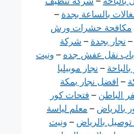
بالباحة
–
شركة تنظيف
الات بالساعة بجدة
–
مكافحة حشرات ورش
نجار بجدة
–
شركة
باب نقل عفش جده
–
ونيت
بالباحة
–
نجار موبيليا
ة
–
افضل نجار بمكة
فر الباطن
–
فتحات كور
ر بالرياض
–
معلم لياسة
توصيل بالرياض
–
ونيت