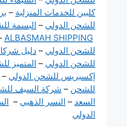
كليين للخدمات المنزلية
–
بر
للشحن الدولي
–
البسمة للش
–
ALBASMAH SHIPPING
للشحن الدولي
–
دليل شركا
للشحن الدولي
–
المتميز لل
إكسبريس للشحن الدولي
–
للشحن
–
شركة السيف للشح
السعد
–
النسر الذهبي
–
الس
الدولي