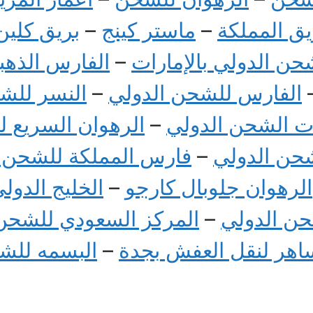
يق المملكة
–
ماستر كينج
–
بريق كلين
حن الدولي بالإمارات
–
الفارس الذهب
الفارس للشحن الدولي
–
النسر للش
ت الشحن الدولي
–
الرهوان السريع 
شحن الدولي
–
فارس المملكة للشحن 
الرهوان جلوبال كارجو
–
الخليج الدو
ن الدولي
–
المركز السعودي للشحن
اهر لنقل العفش بجدة
–
البسمه للش