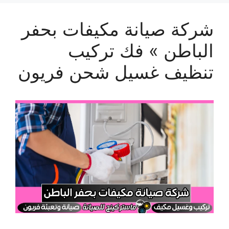
شركة صيانة مكيفات بحفر
الباطن » فك تركيب
تنظيف غسيل شحن فريون