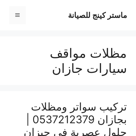
نتقل
لى
ماستر كينج للصيانة
القائمة
لمحتوى
مظلات مواقف
سيارات جازان
تركيب سواتر ومظلات
بجازان 0537212379 |
حلول عصرية في جيزان