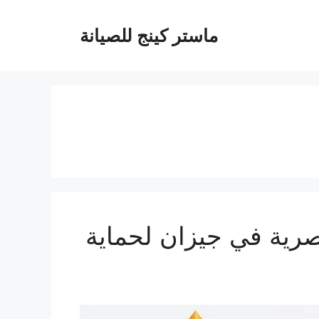
ماستر كينج للصيانة
ازان 0537212379 | حلول عصرية في جيزان لحماية