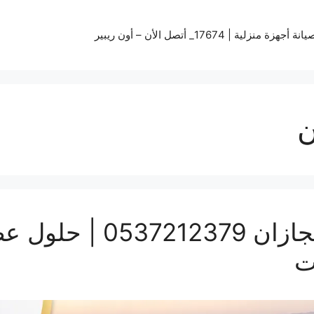
زة منزلية | 17674_ أتصل الأن – أون ريبير
ن
تركيب سواتر ومظلات بج
ت