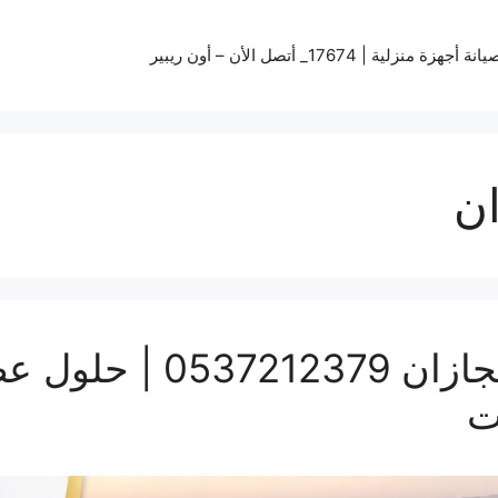
زة منزلية | 17674_ أتصل الأن – أون ريبير
ن
تركيب سواتر ومظلات بج
ت