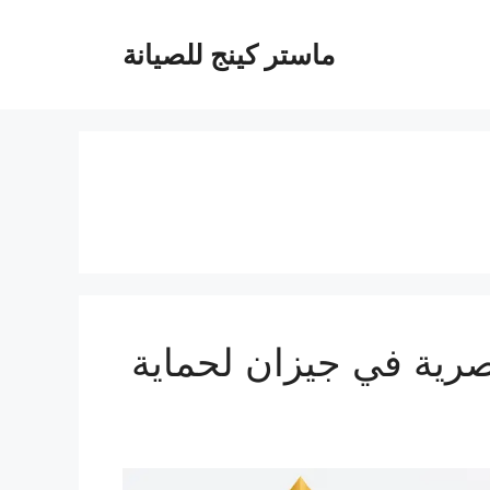
ماستر كينج للصيانة
ازان 0537212379 | حلول عصرية في جيزان لحماية