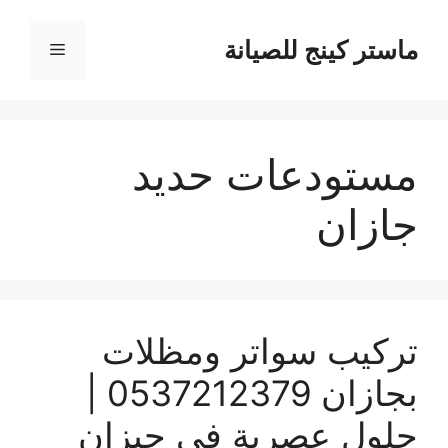
نتقل
لى
ماستر كينج للصيانة
القائمة
لمحتوى
مستودعات حديد
جازان
تركيب سواتر ومظلات
بجازان 0537212379 |
حلول عصرية في جيزان