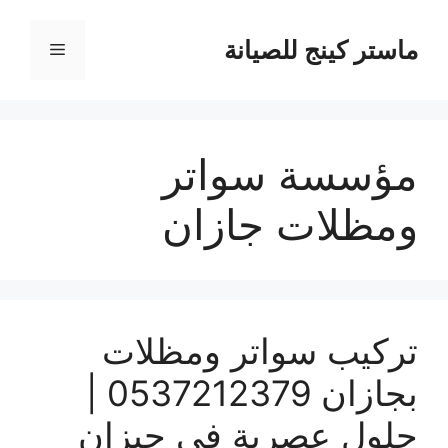
نتقل
لى
ماستر كينج للصيانة
القائمة
لمحتوى
مؤسسة سواتر
ومظلات جازان
تركيب سواتر ومظلات
بجازان 0537212379 |
حلول عصرية في جيزان