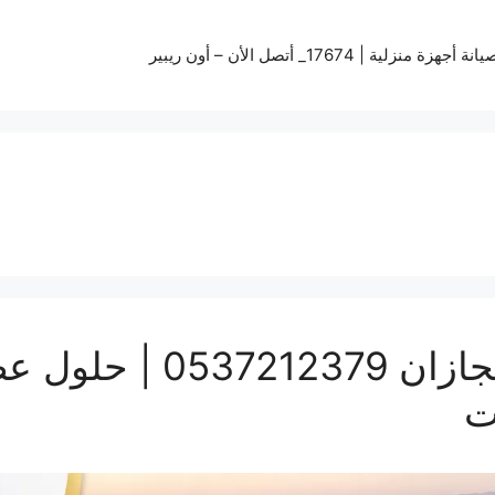
زة منزلية | 17674_ أتصل الأن – أون ريبير
تركيب سواتر ومظلات بج
ت