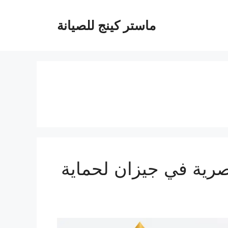
ماستر كينج للصيانة
ازان 0537212379 | حلول عصرية في جيزان لحماية