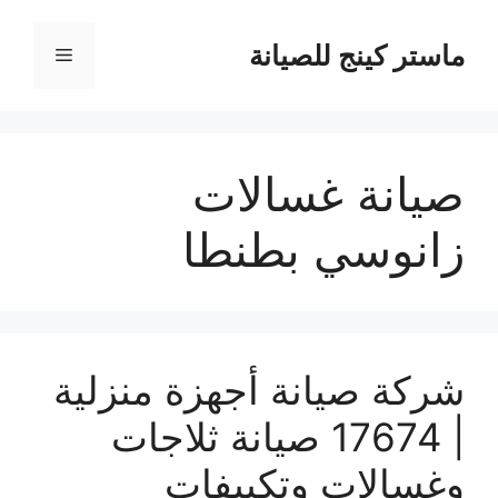
نتقل
لى
ماستر كينج للصيانة
القائمة
لمحتوى
صيانة غسالات
زانوسي بطنطا
شركة صيانة أجهزة منزلية
| 17674 صيانة ثلاجات
وغسالات وتكييفات