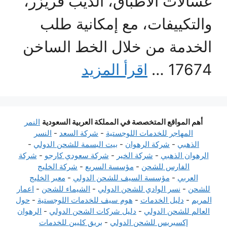
غسالات الأطباق، الديب فريزر،
والتكييفات، مع إمكانية طلب
الخدمة من خلال الخط الساخن
17674 …
اقرأ المزيد
أهم المواقع المتخصصة في المملكة العربية السعودية
النمر
المهاجر للخدمات اللوجستية
-
شركة السعد
-
النسر
الذهبي
-
شركة الرهوان
-
بيت البسمة للشحن الدولي
-
الرهوان الذهبي
-
شركة الخير
-
شركة سعودي كارجو
-
شركة
الفارس للشحن
-
مؤسسة السريع
-
شركة الخليج
العربي
-
مؤسسة السيف للشحن الدولي
-
معبر الخليج
للشحن
-
نسر الوادي للشحن الدولي
-
الشيماء للشحن
-
اعمار
المريم
-
دليل الخدمات
-
هوم سيف للخدمات اللوجستية
-
حول
العالم للشحن الدولي
-
دليل شركات الشحن الدولي
-
الرهوان
إكسبريس للشحن الدولي
-
بريق كليين للخدمات