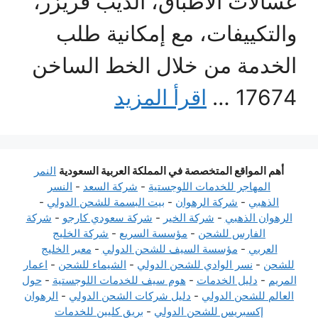
غسالات الأطباق، الديب فريزر،
والتكييفات، مع إمكانية طلب
الخدمة من خلال الخط الساخن
17674 …
اقرأ المزيد
أهم المواقع المتخصصة في المملكة العربية السعودية
النمر
المهاجر للخدمات اللوجستية
-
شركة السعد
-
النسر
الذهبي
-
شركة الرهوان
-
بيت البسمة للشحن الدولي
-
الرهوان الذهبي
-
شركة الخير
-
شركة سعودي كارجو
-
شركة
الفارس للشحن
-
مؤسسة السريع
-
شركة الخليج
العربي
-
مؤسسة السيف للشحن الدولي
-
معبر الخليج
للشحن
-
نسر الوادي للشحن الدولي
-
الشيماء للشحن
-
اعمار
المريم
-
دليل الخدمات
-
هوم سيف للخدمات اللوجستية
-
حول
العالم للشحن الدولي
-
دليل شركات الشحن الدولي
-
الرهوان
إكسبريس للشحن الدولي
-
بريق كليين للخدمات