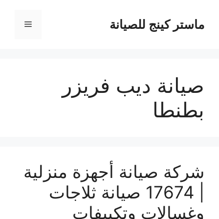
نتقل
لى
ماستر كينج للصيانة
القائمة
لمحتوى
صيانة ديب فريزر
بطنطا
شركة صيانة أجهزة منزلية
| 17674 صيانة ثلاجات
وغسالات وتكييفات