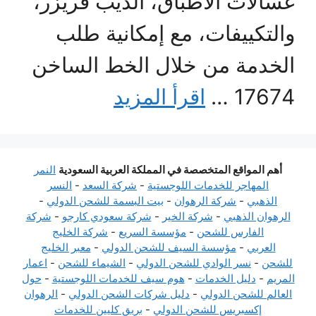
غسالات الأطباق، الديب فريزر،
والتكييفات، مع إمكانية طلب
الخدمة من خلال الخط الساخن
17674 …
اقرأ المزيد
أهم المواقع المتخصصة في المملكة العربية السعودية
النمر
المهاجر للخدمات اللوجستية
-
شركة السعد
-
النسر
الذهبي
-
شركة الرهوان
-
بيت البسمة للشحن الدولي
-
الرهوان الذهبي
-
شركة الخير
-
شركة سعودي كارجو
-
شركة
الفارس للشحن
-
مؤسسة السريع
-
شركة الخليج
العربي
-
مؤسسة السيف للشحن الدولي
-
معبر الخليج
للشحن
-
نسر الوادي للشحن الدولي
-
الشيماء للشحن
-
اعمار
المريم
-
دليل الخدمات
-
هوم سيف للخدمات اللوجستية
-
حول
العالم للشحن الدولي
-
دليل شركات الشحن الدولي
-
الرهوان
إكسبريس للشحن الدولي
-
بريق كليين للخدمات