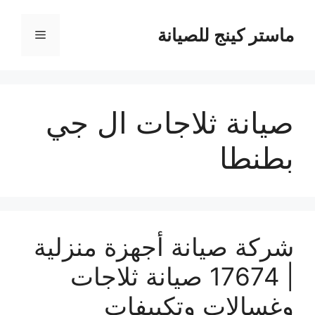
نتقل
لى
ماستر كينج للصيانة
القائمة
لمحتوى
صيانة ثلاجات ال جي
بطنطا
شركة صيانة أجهزة منزلية
| 17674 صيانة ثلاجات
وغسالات وتكييفات