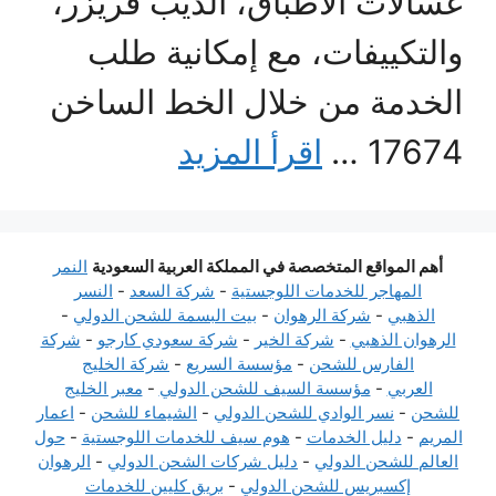
غسالات الأطباق، الديب فريزر،
والتكييفات، مع إمكانية طلب
الخدمة من خلال الخط الساخن
17674 …
اقرأ المزيد
أهم المواقع المتخصصة في المملكة العربية السعودية
النمر
المهاجر للخدمات اللوجستية
-
شركة السعد
-
النسر
الذهبي
-
شركة الرهوان
-
بيت البسمة للشحن الدولي
-
الرهوان الذهبي
-
شركة الخير
-
شركة سعودي كارجو
-
شركة
الفارس للشحن
-
مؤسسة السريع
-
شركة الخليج
العربي
-
مؤسسة السيف للشحن الدولي
-
معبر الخليج
للشحن
-
نسر الوادي للشحن الدولي
-
الشيماء للشحن
-
اعمار
المريم
-
دليل الخدمات
-
هوم سيف للخدمات اللوجستية
-
حول
العالم للشحن الدولي
-
دليل شركات الشحن الدولي
-
الرهوان
إكسبريس للشحن الدولي
-
بريق كليين للخدمات