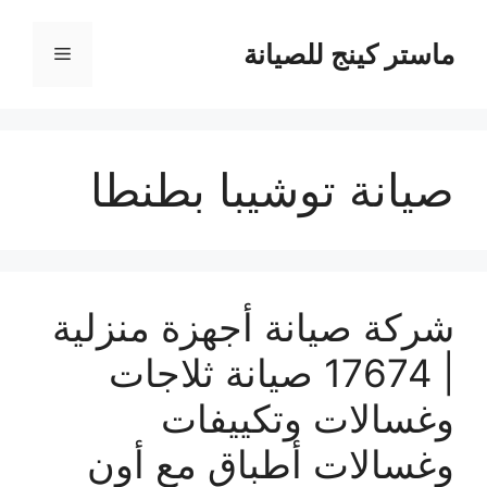
نتقل
لى
ماستر كينج للصيانة
القائمة
لمحتوى
صيانة توشيبا بطنطا
شركة صيانة أجهزة منزلية
| 17674 صيانة ثلاجات
وغسالات وتكييفات
وغسالات أطباق مع أون