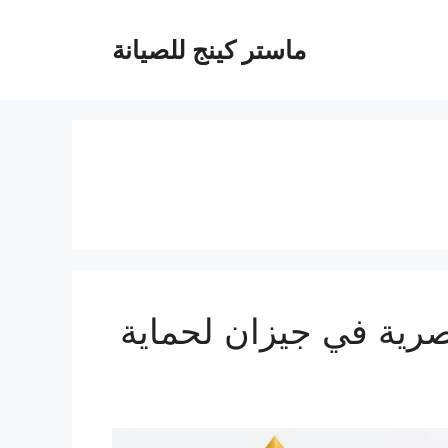
ماستر كينج للصيانة
ازان 0537212379 | حلول عصرية في جيزان لحماية