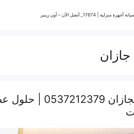
زة منزلية | 17674_ أتصل الأن – أون ريبير
جازان
تركيب سواتر ومظلات بج
ت