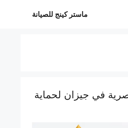
ماستر كينج للصيانة
ازان 0537212379 | حلول عصرية في جيزان لحماية