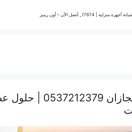
زة منزلية | 17674_ أتصل الأن – أون ريبير
تركيب سواتر ومظلات بج
ت