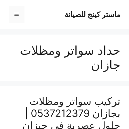
نتقل
لى
ماستر كينج للصيانة
القائمة
لمحتوى
حداد سواتر ومظلات
جازان
تركيب سواتر ومظلات
بجازان 0537212379 |
حلول عصرية في جيزان