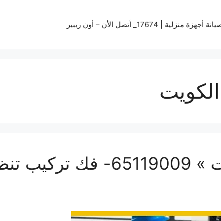
زة منزلية | 17674_ أتصل الأن – أون ريبير
الكويت
فني صيانة تكييف الكويت » 009