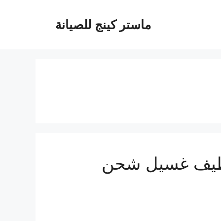
ماستر كينج للصيانة
65119- فك تركيب تنظيف غسيل شحن