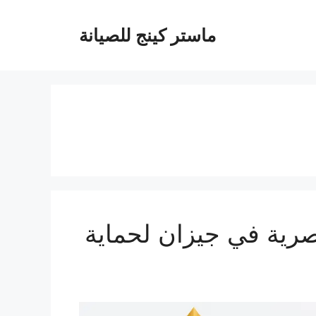
ماستر كينج للصيانة
ازان 0537212379 | حلول عصرية في جيزان لحماية