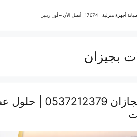
زة منزلية | 17674_ أتصل الأن – أون ريبير
ت بجيزان
تركيب سواتر ومظلات بج
ت