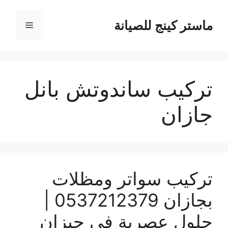
نتقل
لى
ماستر كينج للصيانة
القائمة
لمحتوى
تركيب ساندوتش بانل
جازان
تركيب سواتر ومظلات
بجازان 0537212379 |
حلول عصرية في جيزان