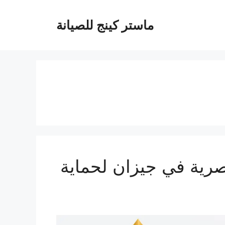
ماستر كينج للصيانة
ازان 0537212379 | حلول عصرية في جيزان لحماية