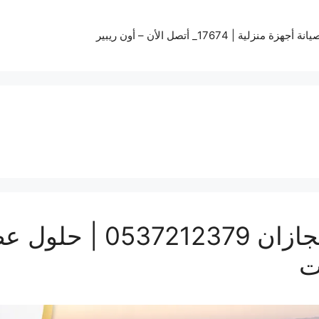
زة منزلية | 17674_ أتصل الأن – أون ريبير
تركيب سواتر ومظلات بج
ت