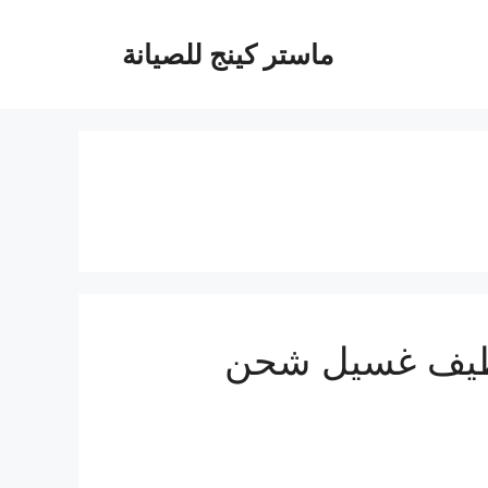
ماستر كينج للصيانة
65119- فك تركيب تنظيف غسيل شحن