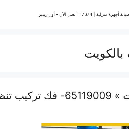
زة منزلية | 17674_ أتصل الأن – أون ريبير
بالكويت
فني صيانة تكييف الكويت » 009