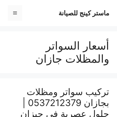
نتقل
لى
ماستر كينج للصيانة
القائمة
لمحتوى
أسعار السواتر
والمظلات جازان
تركيب سواتر ومظلات
بجازان 0537212379 |
حلول عصرية في جيزان