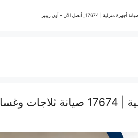
زة منزلية | 17674_ أتصل الأن – أون ريبير
شركة صيانة أجهزة منزلية | 17674 