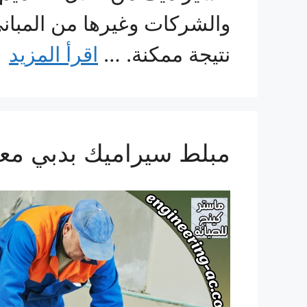
والشركات وغيرها من المبا
نتيجة ممكنة. …
اقرأ المزيد
مبلط سيراميك بدبي معل