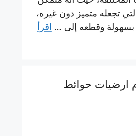
لتي تجعله متميز دون غيره،
ط بسهولة وقطعه إلى …
اقرأ
م ارضيات حوائط