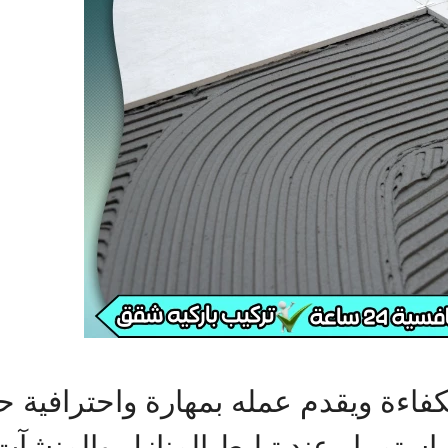
اءة ويقدم عمله بمهارة واحترافية ح
باستمرار عند تبليط المنازل والمنشآ