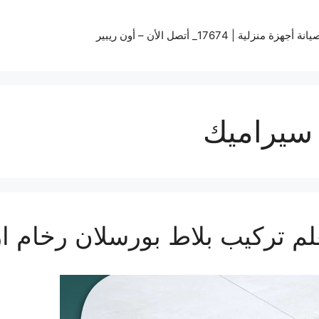
زة منزلية | 17674_ أتصل الأن – أون ريبير
سيراميك
م تركيب بلاط بورسلان رخام 