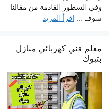
وفي السطور القادمة من مقالنا
سوف …
اقرأ المزيد
معلم فني كهربائي منازل
بتبوك