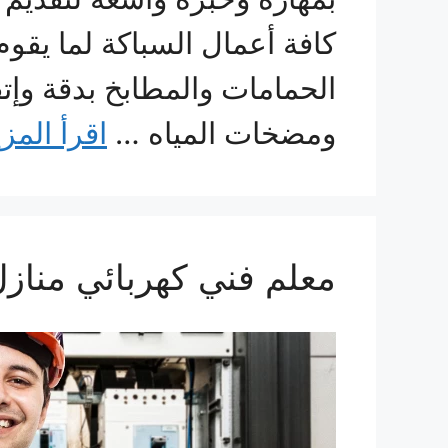
كافة أعمال السباكة لما يق
الحمامات والمطابخ بدقة وإتق
ومضخات المياه …
اقرأ المزي
معلم فني كهربائي منازل 