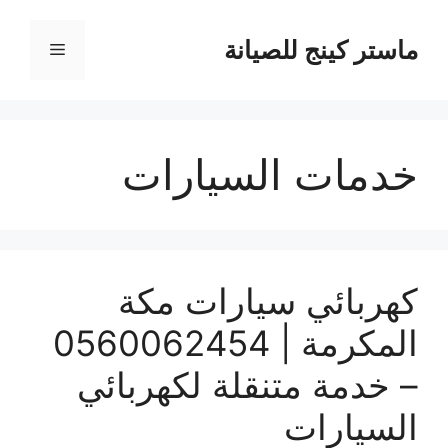
نتقل
لى
ماستر كينج للصيانة
القائمة
لمحتوى
خدمات السيارات
كهربائي سيارات مكة
المكرمة | 0560062454
– خدمة متنقلة لكهربائي
السيارات