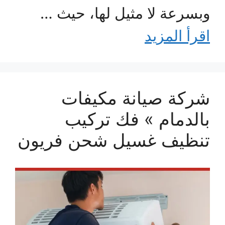
وبسرعة لا مثيل لها، حيث …
اقرأ المزيد
شركة صيانة مكيفات
بالدمام » فك تركيب
تنظيف غسيل شحن فريون