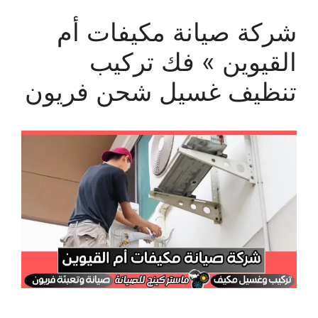
شركة صيانة مكيفات أم
القيوين » فك تركيب
تنظيف غسيل شحن فريون