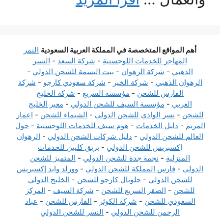
أهم المواقع المتخصصة في المملكة العربية السعودية
النمر
المهاجر للخدمات اللوجستية
-
شركة السعد
-
النسر
الذهبي
-
شركة الرهوان
-
بيت البسمة للشحن الدولي
-
الرهوان الذهبي
-
شركة الخير
-
شركة سعودي كارجو
-
شركة
الفارس للشحن
-
مؤسسة السريع
-
شركة الخليج
العربي
-
مؤسسة السيف للشحن الدولي
-
معبر الخليج
للشحن
-
نسر الوادي للشحن الدولي
-
الشيماء للشحن
-
اعمار
المريم
-
دليل الخدمات
-
هوم سيف للخدمات اللوجستية
-
حول
العالم للشحن الدولي
-
دليل شركات الشحن الدولي
-
الرهوان
إكسبريس للشحن الدولي
-
بريق كليين للخدمات
المنزلية
-
نجمة جدة للشحن الدولي
-
المتميز للشحن
الدولي
-
فارس المملكة للشحن الدولي
-
وورلد وايد إكسبريس
للشحن الدولي
-
جلوبال كارجو للشحن
-
الخليج الدولي
للشحن
-
الصقر السريع للشحن
-
شركة السيف
-
المركز
السعودي للشحن
-
شركة الكوثر
-
الفارس للشحن
-
عباد
الرحمن للشحن الدولي
-
النسر للشحن الدولي