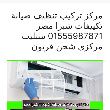
مركز تركيب تنظيف صيانة
تكييفات شبرا مصر
01555987871 سبليت
مركزى شحن فريون