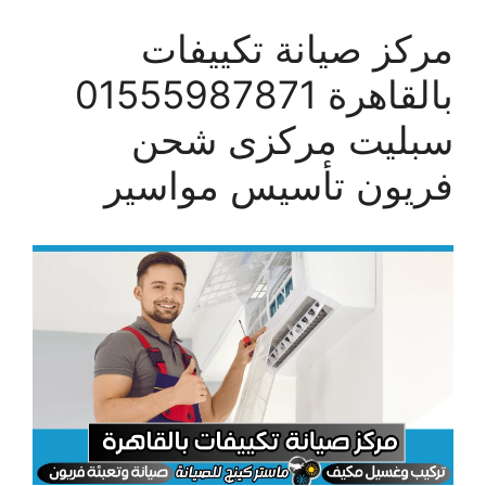
مركز صيانة تكييفات
بالقاهرة 01555987871
سبليت مركزى شحن
فريون تأسيس مواسير