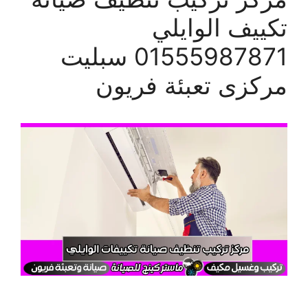
تكييف الوايلي
01555987871 سبليت
مركزى تعبئة فريون