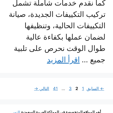
كما نقدم خدمات شاملة تشمل
تركيب التكييفات الجديدة، صيانة
التكييفات الحالية، وتنظيفها
لضمان عملها بكفاءة عالية
طوال الوقت نحرص على تلبية
جميع …
اقرأ المزيد
Page
Page
Page
Page
←
السابق
1
2
3
…
41
التالي
→
أهم المواقع المتخصصة في المملكة العربية السعودية
النمر