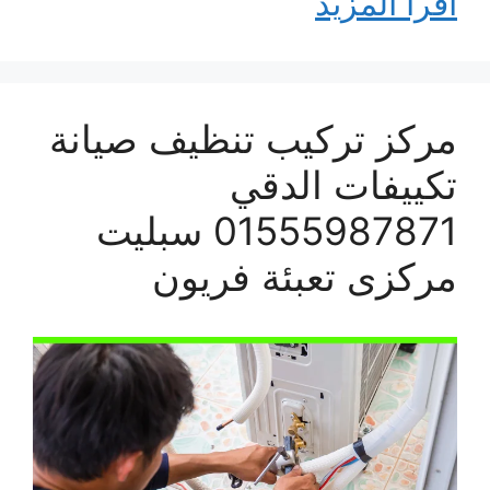
اقرأ المزيد
مركز تركيب تنظيف صيانة
تكييفات الدقي
01555987871 سبليت
مركزى تعبئة فريون