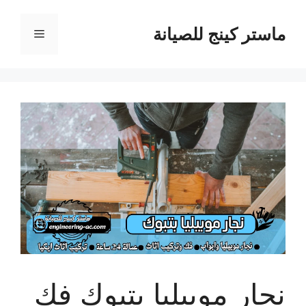
نتقل
لى
ماستر كينج للصيانة
القائمة
لمحتوى
نجار موبيليا بتبوك فك