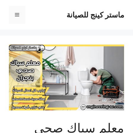
نتقل
لى
ماستر كينج للصيانة
القائمة
لمحتوى
معلم سباك صحي