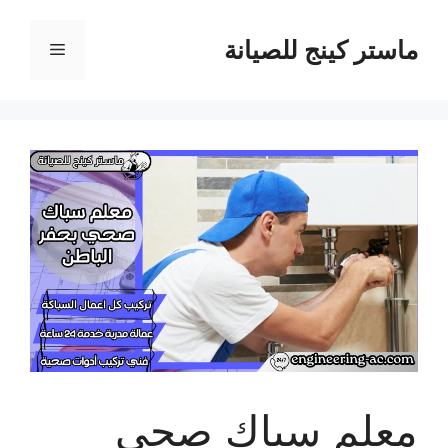
نتقل
لى
ماستر كينج للصيانة
القائمة
لمحتوى
معلم سباك صحي