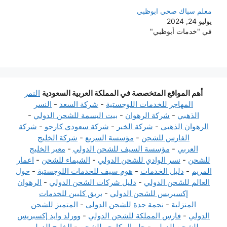
معلم سباك صحي ابوظبي
يوليو 24, 2024
في "خدمات أبوظبي"
أهم المواقع المتخصصة في المملكة العربية السعودية
النمر
المهاجر للخدمات اللوجستية
-
شركة السعد
-
النسر
الذهبي
-
شركة الرهوان
-
بيت البسمة للشحن الدولي
-
الرهوان الذهبي
-
شركة الخير
-
شركة سعودي كارجو
-
شركة
الفارس للشحن
-
مؤسسة السريع
-
شركة الخليج
العربي
-
مؤسسة السيف للشحن الدولي
-
معبر الخليج
للشحن
-
نسر الوادي للشحن الدولي
-
الشيماء للشحن
-
اعمار
المريم
-
دليل الخدمات
-
هوم سيف للخدمات اللوجستية
-
حول
العالم للشحن الدولي
-
دليل شركات الشحن الدولي
-
الرهوان
إكسبريس للشحن الدولي
-
بريق كليين للخدمات
المنزلية
-
نجمة جدة للشحن الدولي
-
المتميز للشحن
الدولي
-
فارس المملكة للشحن الدولي
-
وورلد وايد إكسبريس
للشحن الدولي
-
جلوبال كارجو للشحن
-
الخليج الدولي