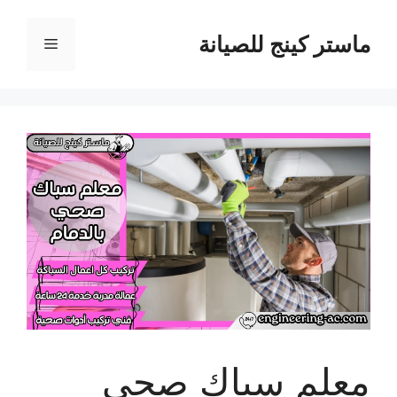
نتقل
لى
ماستر كينج للصيانة
القائمة
لمحتوى
معلم سباك صحي