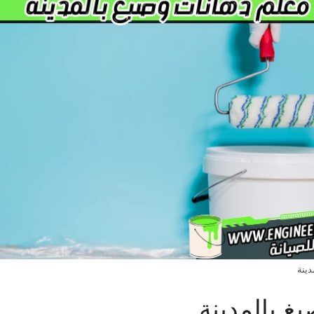
دينة
غ بالمدينة