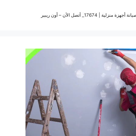
زة منزلية | 17674_ أتصل الأن – أون ريبير