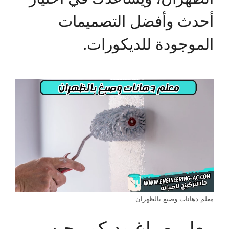
أحدث وأفضل التصميمات
الموجودة للديكورات.
معلم دهانات وصبغ بالظهران
معلم صباغ وديكور حبس