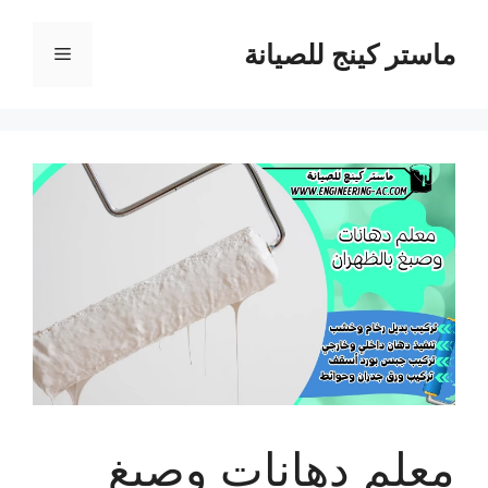
نتقل
لى
ماستر كينج للصيانة
القائمة
لمحتوى
معلم دهانات وصبغ