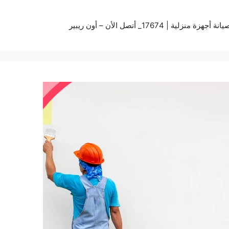
زة منزلية | 17674_ أتصل الأن – أون ريبير