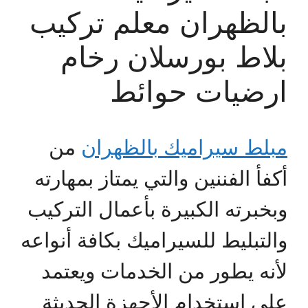
بالظهران معلم تركيب
بلاط بورسلان رخام
ارضيات حوائط
مبلط سيراميك بالظهران
من
أكفأ الفننين والتي يمتاز بمهارته
وبخبرته الكبيرة بأعمال التركيب
والتبليط للسيراميك بكافة أنواعه
لأنه يطور من الخدمات ويعتمد
على استخدام الأجهزة الحديثة