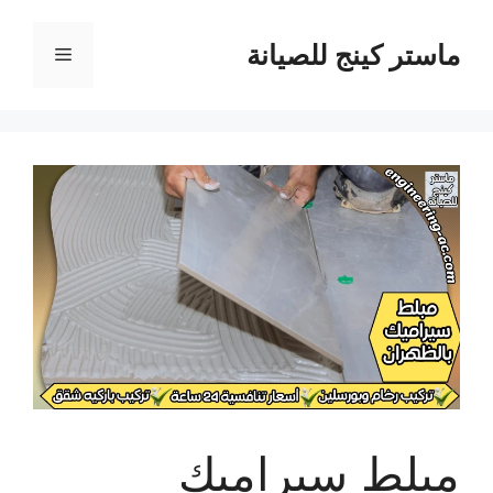
نتقل
لى
ماستر كينج للصيانة
القائمة
لمحتوى
مبلط سيراميك