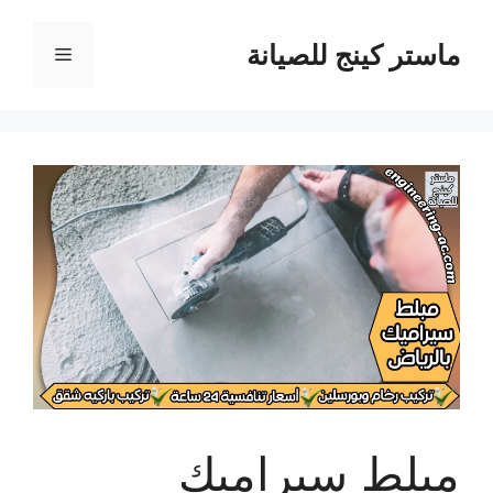
نتقل
لى
ماستر كينج للصيانة
القائمة
لمحتوى
مبلط سيراميك