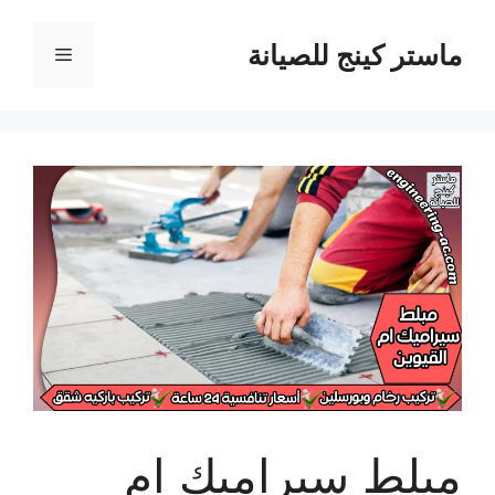
نتقل
لى
ماستر كينج للصيانة
القائمة
لمحتوى
مبلط سيراميك ام