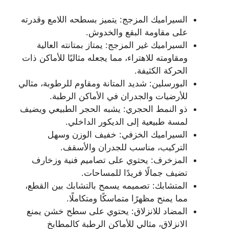
السيراميك المزجج: يتميز بسطحه اللامع وقدرته
على مقاومة البقع والخدوش.
السيراميك غير المزجج: يمتاز بمتانته العالية
ومقاومته للاهتراء، مما يجعله مثاليًا للأماكن ذات
الحركة الكثيفة.
البورسلين: شديد المتانة ومقاوم للرطوبة، مثالي
للأرضيات والجدران في الأماكن الرطبة.
ذو النمط الحجري: يشبه الحجر الطبيعي ويضيف
لمسة طبيعية إلى الديكور الداخلي.
السيراميك الخزفي: خفيف الوزن وسهل
التركيب، مناسب للجدران والأسقف.
المزخرف: يحتوي على تصاميم فنية وزخارف
تضيف جمالًا فريدًا للمساحات.
المتشابك: تصميمه يسمح بالتشابك بين القطع،
مما يمنح مظهرًا متماسكًا ومتكاملًا.
المضاد للانزلاق: يحتوي على سطح خشن يمنع
الانزلاق، مثالي للأماكن الرطبة كالمطابخ