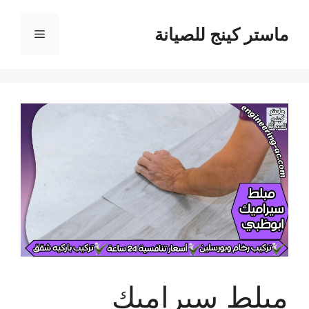
نتقل
لى
ماستر كينج للصيانة
القائمة
لمحتوى
مبلط سيراميك