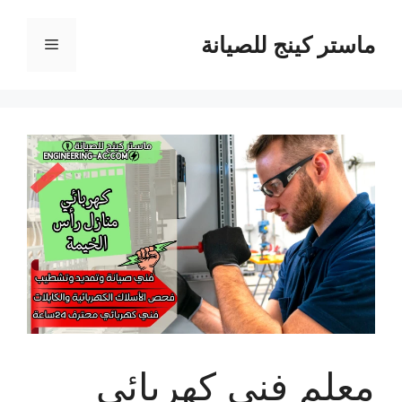
نتقل
لى
ماستر كينج للصيانة
القائمة
لمحتوى
معلم فني كهربائي