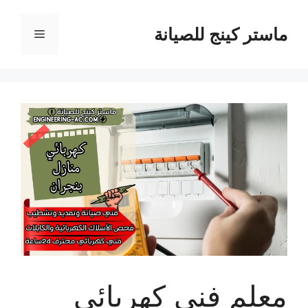
نتقل
لى
ماستر كينج للصيانة
القائمة
لمحتوى
معلم فني كهربائي