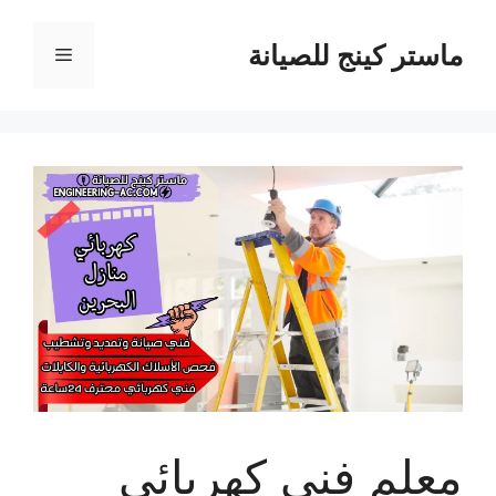
نتقل
لى
ماستر كينج للصيانة
القائمة
لمحتوى
معلم فني كهربائي