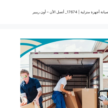
زة منزلية | 17674_ أتصل الأن – أون ريبير