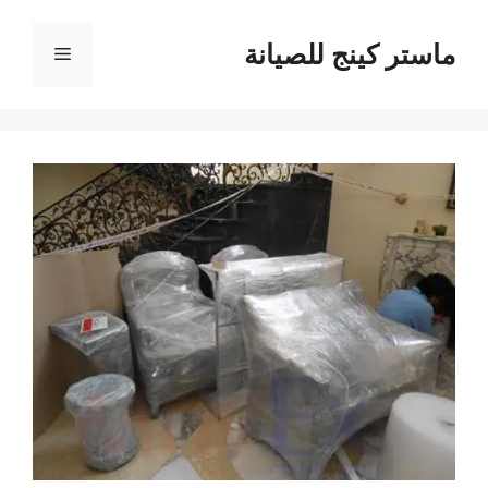
نتقل
لى
ماستر كينج للصيانة
القائمة
لمحتوى