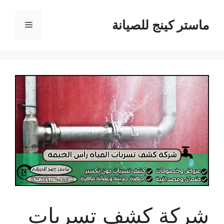
نتقل
لى
ماستر كينج للصيانة
القائمة
لمحتوى
شركة كشف تسربات