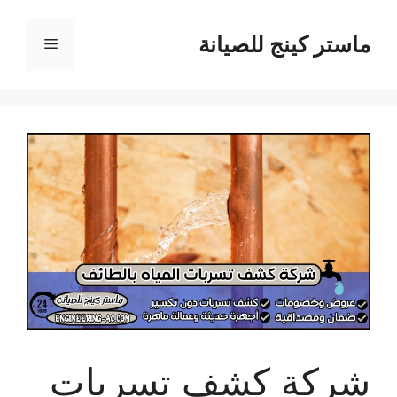
نتقل
لى
ماستر كينج للصيانة
القائمة
لمحتوى
شركة كشف تسربات