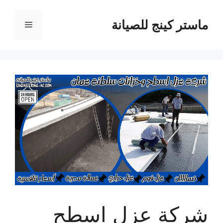
نتقل
لى
ماستر كينج للصيانة
القائمة
لمحتوى
شركة عزل اسطح