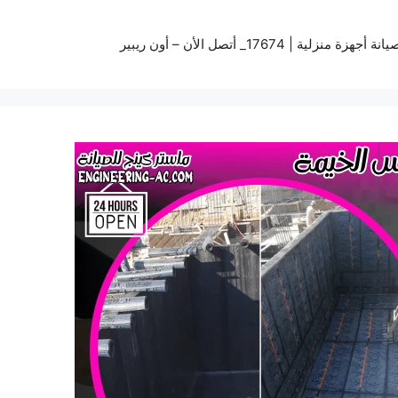
زة منزلية | 17674_ أتصل الأن – أون ريبير